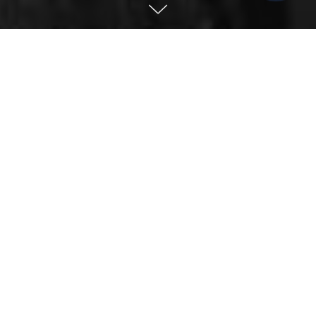
Сервисное обслуживание компаний
→
Отрасли
→
Страховые компании
ВАЖНО
Сделайте нас своим партнером
и экономьте до 30% на
обслуживании вашей техники
ежемесячно!